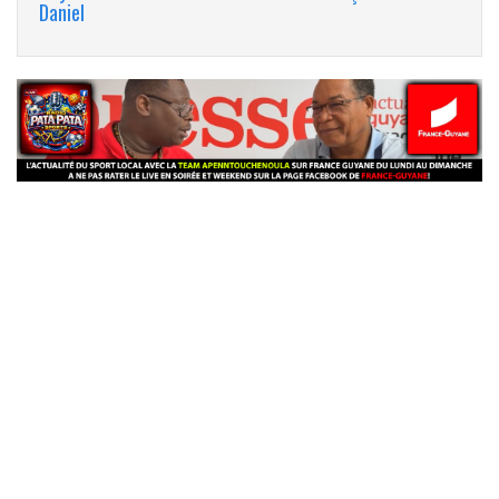
Daniel
banniere_img