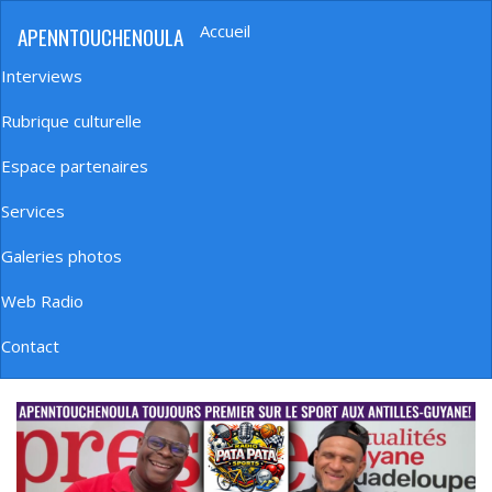
Aller
Accueil
APENNTOUCHENOULA
au
Navigation
contenu
principale
Interviews
principal
Rubrique culturelle
Espace partenaires
Services
Galeries photos
Web Radio
Contact
banniere_img