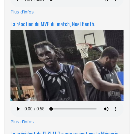
audio
Plus d'infos
La réaction du MVP du match, Neel Benth.
Fichier
audio
Plus d'infos
Le président de l'USLM Orange revient sur le Mémorial