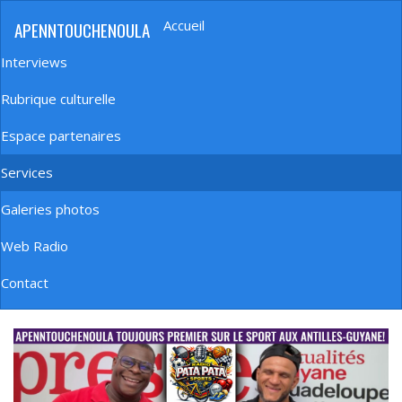
Aller
Accueil
APENNTOUCHENOULA
au
Navigation
contenu
principale
Interviews
principal
Rubrique culturelle
Espace partenaires
Services
Galeries photos
Web Radio
Contact
banniere_img