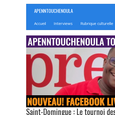
Aller
APENNTOUCHENOULA
Navigation
au
contenu
principale
principal
Accueil
Interviews
Rubrique culturelle
banniere_img
Saint-Domingue : Le tournoi des