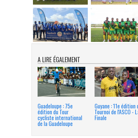
A LIRE ÉGALEMENT
Guadeloupe : 75e
Guyane : 11e édition 
édition du Tour
Tournoi de l'ASCO - L
cycliste international
Finale
de la Guadeloupe