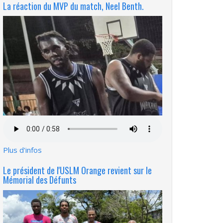
La réaction du MVP du match, Neel Benth.
Fichier
audio
Plus d'infos
Le président de l'USLM Orange revient sur le
Mémorial des Défunts