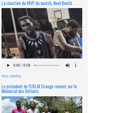
La réaction du MVP du match, Neel Benth.
Fichier
audio
Plus d'infos
Le président de l'USLM Orange revient sur le
Mémorial des Défunts