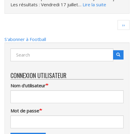
Les résultats : Vendredi 17 juillet…
Lire la suite
Pagination
Page
››
suiva
S'abonner à Football
Search
Search
Recherche
CONNEXION UTILISATEUR
Nom d'utilisateur
Mot de passe