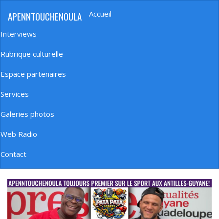
Aller
Accueil
APENNTOUCHENOULA
au
Navigation
contenu
principale
Interviews
principal
Rubrique culturelle
Espace partenaires
Services
Galeries photos
Web Radio
Contact
banniere_img