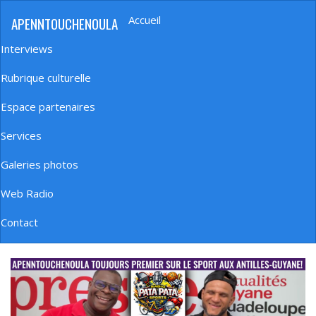
Aller
Accueil
APENNTOUCHENOULA
au
Navigation
contenu
principale
Interviews
principal
Rubrique culturelle
Espace partenaires
Services
Galeries photos
Web Radio
Contact
banniere_img