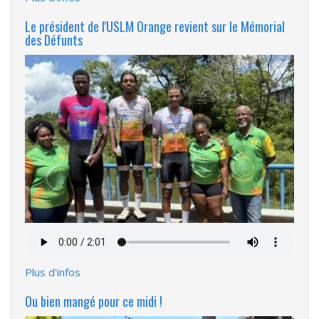
Le président de l'USLM Orange revient sur le Mémorial
des Défunts
Fichier
audio
Plus d'infos
Ou bien mangé pour ce midi !