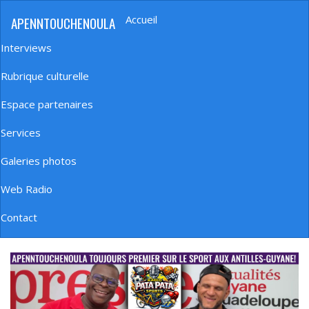
Aller
Accueil
APENNTOUCHENOULA
au
Navigation
contenu
principale
Interviews
principal
Rubrique culturelle
Espace partenaires
Services
Galeries photos
Web Radio
Contact
banniere_img