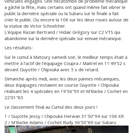
véhicules engagés. Une hécatombe de problème mécanique
a gâché la fête, mais certains ont quand même fait vibrer le
public la dernière spéciale ou la Subaru sur le finale a fait
crier le public. Ou encore la 106 sur les deux roues autour de
la statue de Victor Schoelcher.
L'équipe Razan Bertrand / Hidair Grégory sur C2 VTS qui
abandonne sur la dernière spéciale sur ennuie mécanique.
Les résultats :
Sur le cumul à Matoury samedi soir, le meilleur temps était à
mettre à l'actif de l'équipage Coupra / Maitrel en 11'49'52 s
devant Guyotte / Chipouka avec 5 s de retard.
Dimanche après midi, avec les deux pannes mécaniques,
deux équipages restaient en course Guyotte / Chipouka
réalisant les 4 spéciales en 19'56"93 et M'Backe / Cochet en
22'01"85
Le classement Final au Cumul des deux jours !
1 / Guyotte Jessy / Chipouka Herwan 31'50"94 sur 106 XR
2 / M'Backe Adams / Cochet Rudy 36'50"69 sur Subaru
Faire