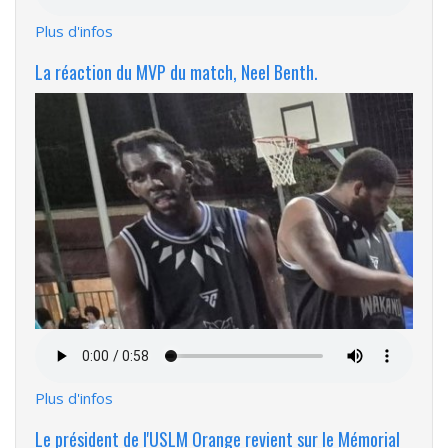
Plus d'infos
La réaction du MVP du match, Neel Benth.
Fichier
audio
Plus d'infos
Le président de l'USLM Orange revient sur le Mémorial