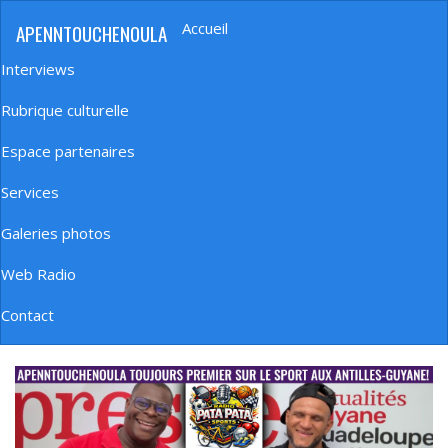
Aller
Accueil
APENNTOUCHENOULA
au
Navigation
contenu
principale
Interviews
principal
Rubrique culturelle
Espace partenaires
Services
Galeries photos
Web Radio
Contact
banniere_img