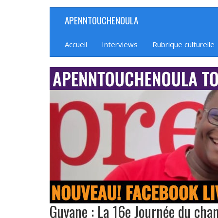
Aller
APENNTOUCHENOULA
Navigation
au
contenu
principale
principal
Accueil
Interviews
Rubrique culturelle
banniere_img
Guyane : La 16e Journée du cha