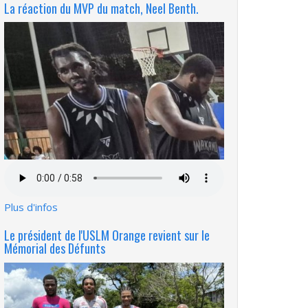
La réaction du MVP du match, Neel Benth.
Fichier
audio
Plus d'infos
Le président de l'USLM Orange revient sur le
Mémorial des Défunts