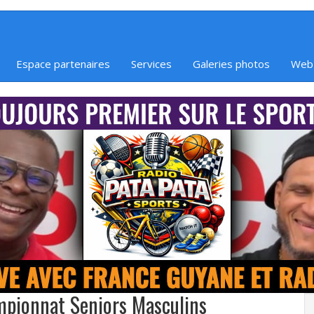
Espace partenaires
Services
Galeries photos
Web
mpionnat Seniors Masculins