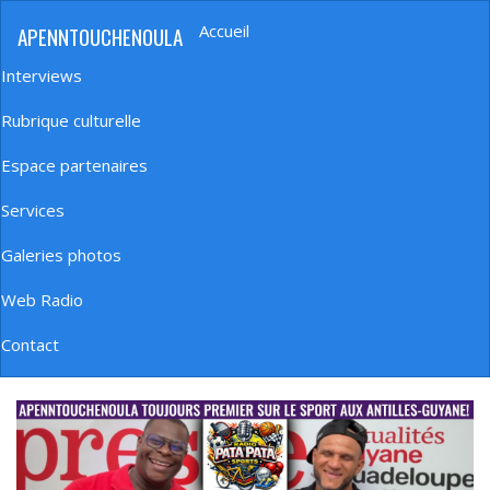
Aller
Accueil
APENNTOUCHENOULA
au
Navigation
contenu
principale
Interviews
principal
Rubrique culturelle
Espace partenaires
Services
Galeries photos
Web Radio
Contact
banniere_img