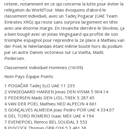
retenir, notamment en ce qui concerne la lutte pour éviter la
relégation du WorldTour. Mais évoquons d'abord le
classement individuel, avec un Tadej Pogacar (UAE Team
Emirates XRG) qui reste sans surprise largement en tête
avec une énorme marge. En revanche derrière le Slovène, ça
a bien bougé avec un Jonas Vingegaard qui profite de son
triomphe espagnol pour reprendre la 2e place à Mathieu van
der Poel, le Néerlandais étant même bouté hors du podium
par un autre Danois victorieux sur La Vuelta, Mads
Pedersen.
Classement Individuel Hommes (16/09)
Nom Pays Équipe Points
1 POGAČAR Tadej SLO UAE 11 235
2 VINGEGAARD HANSEN Jonas DEN VISMA 5 904.14
3 PEDERSEN Mads DEN LIDL-TREK 5 287.45
4 VAN DER POEL Mathieu NED ALPECIN 4 661
5 GONÇALVES ALMEIDA Joao Pedro POR UAE 4 334.07
6 DEL TORO ROMERO Isaac MEX UAE 4 194
7 EVENEPOEL Remco BEL SOUDAL 3 553
8 PIDCOCK Thomas GBR Q36.5 3 481.38