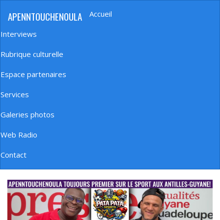
Aller
Accueil
APENNTOUCHENOULA
au
Navigation
contenu
principale
Interviews
principal
Rubrique culturelle
Espace partenaires
Services
Galeries photos
Web Radio
Contact
banniere_img