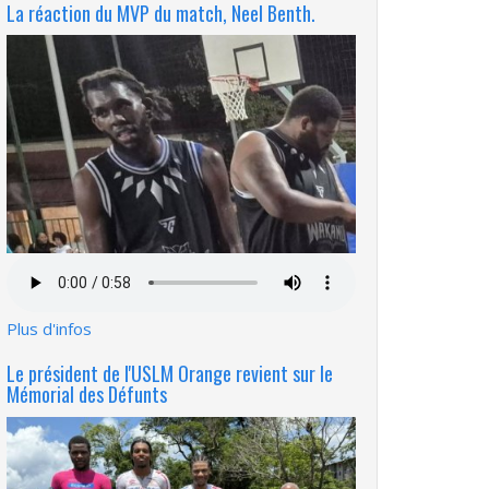
La réaction du MVP du match, Neel Benth.
Fichier
audio
Plus d'infos
Le président de l'USLM Orange revient sur le
Mémorial des Défunts