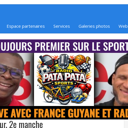
Espace partenaires
Services
Galeries photos
Web
our, 2e manche