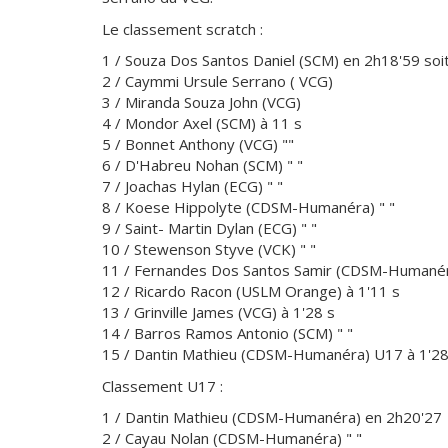
Le classement scratch :
1 / Souza Dos Santos Daniel (SCM) en 2h18'59 so
2 / Caymmi Ursule Serrano ( VCG)
3 / Miranda Souza John (VCG)
4 / Mondor Axel (SCM) à 11 s
5 / Bonnet Anthony (VCG) ""
6 / D'Habreu Nohan (SCM) " "
7 / Joachas Hylan (ECG) " "
8 / Koese Hippolyte (CDSM-Humanéra) " "
9 / Saint- Martin Dylan (ECG) " "
10 / Stewenson Styve (VCK) " "
11 / Fernandes Dos Santos Samir (CDSM-Humanéra
12 / Ricardo Racon (USLM Orange) à 1'11 s
13 / Grinville James (VCG) à 1'28 s
14 / Barros Ramos Antonio (SCM) " "
15 / Dantin Mathieu (CDSM-Humanéra) U17 à 1'28
Classement U17 :
1 / Dantin Mathieu (CDSM-Humanéra) en 2h20'27
2 / Cayau Nolan (CDSM-Humanéra) " "