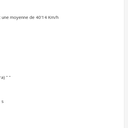
it une moyenne de 40'14 Km/h
) " "
 s