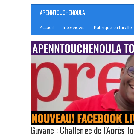
Aller
APENNTOUCHENOULA
Navigation
au
contenu
principale
principal
Accueil
Interviews
Rubrique culturelle
banniere_img
Guyane : Challenge de l'Après T