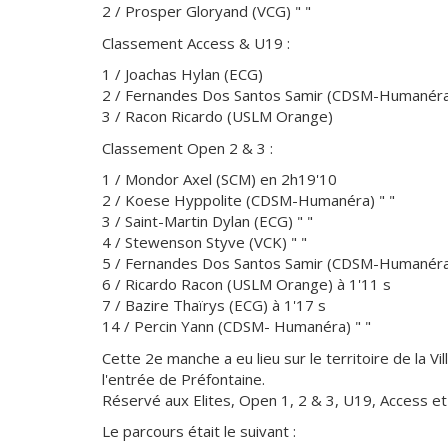
2 / Prosper Gloryand (VCG) " "
Classement Access & U19 :
1 / Joachas Hylan (ECG)
2 / Fernandes Dos Santos Samir (CDSM-Humanér
3 / Racon Ricardo (USLM Orange)
Classement Open 2 & 3 :
1 / Mondor Axel (SCM) en 2h19'10
2 / Koese Hyppolite (CDSM-Humanéra) " "
3 / Saint-Martin Dylan (ECG) " "
4 / Stewenson Styve (VCK) " "
5 / Fernandes Dos Santos Samir (CDSM-Humanéra)
6 / Ricardo Racon (USLM Orange) à 1'11 s
7 / Bazire Thaïrys (ECG) à 1'17 s
14 / Percin Yann (CDSM- Humanéra) " "
Cette 2e manche a eu lieu sur le territoire de la V
l'entrée de Préfontaine.
Réservé aux Elites, Open 1, 2 & 3, U19, Access e
Le parcours était le suivant :