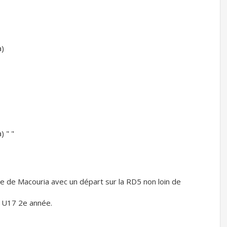
a)
 " "
ille de Macouria avec un départ sur la RD5 non loin de
t U17 2e année.