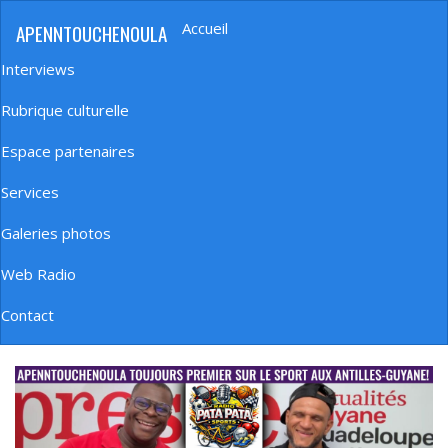
Aller
Accueil
APENNTOUCHENOULA
au
Navigation
contenu
principale
Interviews
principal
Rubrique culturelle
Espace partenaires
Services
Galeries photos
Web Radio
Contact
banniere_img