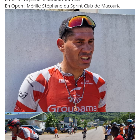
En Open : Mérille Stéphane du Sprint Club de Macouria
Faire
une
galerie