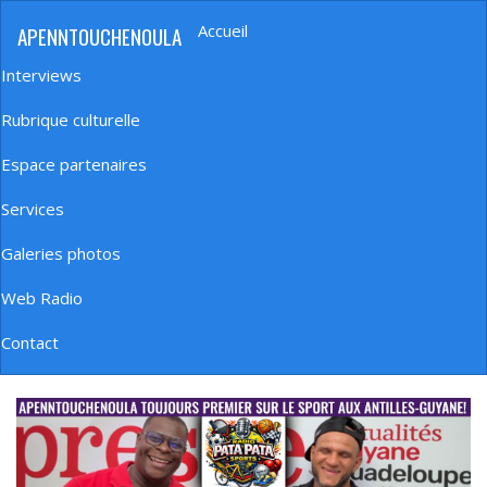
Aller
Accueil
APENNTOUCHENOULA
au
Navigation
contenu
principale
Interviews
principal
Rubrique culturelle
Espace partenaires
Services
Galeries photos
Web Radio
Contact
banniere_img