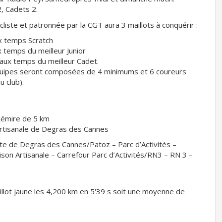
, Cadets 2.
liste et patronnée par la CGT aura 3 maillots à conquérir :
ux temps Scratch
x temps du meilleur Junior
l aux temps du meilleur Cadet.
équipes seront composées de 4 minimums et 6 coureurs
 club).
 Rémire de 5 km
artisanale de Degras des Cannes
ute de Degras des Cannes/Patoz – Parc d’Activités –
aison Artisanale – Carrefour Parc d’Activités/RN3 – RN 3 –
lot jaune les 4,200 km en 5'39 s soit une moyenne de