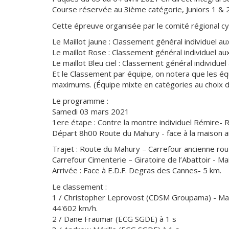
Course réservée au 3ième catégorie, Juniors 1 & 2
Cette épreuve organisée par le comité régional cyc
Le Maillot jaune : Classement général individuel a
Le maillot Rose : Classement général individuel au
Le maillot Bleu ciel : Classement général individue
Et le Classement par équipe, on notera que les 
maximums. (Équipe mixte en catégories au choix du
Le programme :
Samedi 03 mars 2021
1ere étape : Contre la montre individuel Rémire-
Départ 8h00 Route du Mahury - face à la maison 
Trajet : Route du Mahury – Carrefour ancienne ro
Carrefour Cimenterie – Giratoire de l’Abattoir - M
Arrivée : Face à E.D.F. Degras des Cannes- 5 km.
Le classement :
1 / Christopher Leprovost (CDSM Groupama) - Mail
44'602 km/h.
2 / Dane Fraumar (ECG SGDE) à 1 s