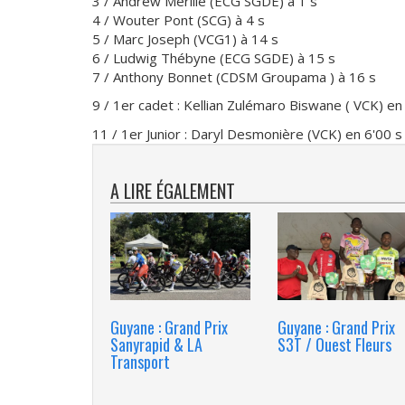
3 / Andrew Mérille (ECG SGDE) à 1 s
4 / Wouter Pont (SCG) à 4 s
5 / Marc Joseph (VCG1) à 14 s
6 / Ludwig Thébyne (ECG SGDE) à 15 s
7 / Anthony Bonnet (CDSM Groupama ) à 16 s
9 / 1er cadet : Kellian Zulémaro Biswane ( VCK) en 
11 / 1er Junior : Daryl Desmonière (VCK) en 6'00 s
A LIRE ÉGALEMENT
Guyane : Grand Prix
Guyane : Grand Prix
Sanyrapid & LA
S3T / Ouest Fleurs
Transport