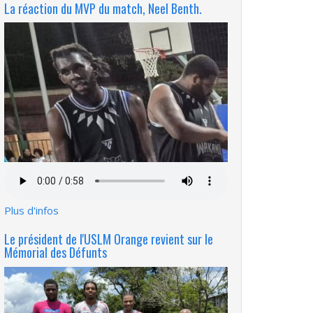
La réaction du MVP du match, Neel Benth.
Fichier
audio
Plus d'infos
Le président de l'USLM Orange revient sur le
Mémorial des Défunts