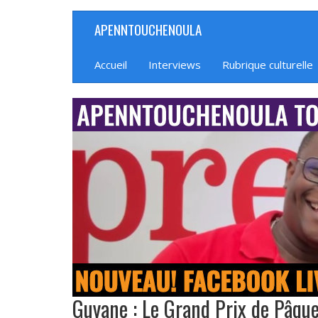
Aller
APENNTOUCHENOULA
Navigation
au
contenu
principale
principal
Accueil
Interviews
Rubrique culturelle
banniere_img
Guyane : Le Grand Prix de Pâqu