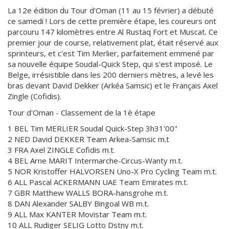
La 12e édition du Tour d'Oman (11 au 15 février) a débuté
ce samedi ! Lors de cette première étape, les coureurs ont
parcouru 147 kilomètres entre Al Rustaq Fort et Muscat. Ce
premier jour de course, relativement plat, était réservé aux
sprinteurs, et c'est Tim Merlier, parfaitement emmené par
sa nouvelle équipe Soudal-Quick Step, qui s'est imposé. Le
Belge, irrésistible dans les 200 derniers mètres, a levé les
bras devant David Dekker (Arkéa Samsic) et le Français Axel
Zingle (Cofidis).
Tour d'Oman - Classement de la 1è étape
1 BEL Tim MERLIER Soudal Quick-Step 3h31'00"
2 NED David DEKKER Team Arkea-Samsic m.t
3 FRA Axel ZINGLE Cofidis m.t.
4 BEL Arne MARIT Intermarche-Circus-Wanty m.t.
5 NOR Kristoffer HALVORSEN Uno-X Pro Cycling Team m.t.
6 ALL Pascal ACKERMANN UAE Team Emirates m.t.
7 GBR Matthew WALLS BORA-hansgrohe m.t.
8 DAN Alexander SALBY Bingoal WB m.t.
9 ALL Max KANTER Movistar Team m.t.
10 ALL Rudiger SELIG Lotto Dstny m.t.