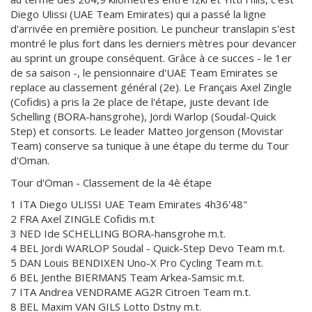
Diego Ulissi (UAE Team Emirates) qui a passé la ligne
d'arrivée en première position. Le puncheur translapin s'est
montré le plus fort dans les derniers mètres pour devancer
au sprint un groupe conséquent. Grâce à ce succes - le 1er
de sa saison -, le pensionnaire d'UAE Team Emirates se
replace au classement général (2e). Le Français Axel Zingle
(Cofidis) a pris la 2e place de l'étape, juste devant Ide
Schelling (BORA-hansgrohe), Jordi Warlop (Soudal-Quick
Step) et consorts. Le leader Matteo Jorgenson (Movistar
Team) conserve sa tunique à une étape du terme du Tour
d'Oman.
Tour d'Oman - Classement de la 4è étape
1 ITA Diego ULISSI UAE Team Emirates 4h36'48"
2 FRA Axel ZINGLE Cofidis m.t
3 NED Ide SCHELLING BORA-hansgrohe m.t.
4 BEL Jordi WARLOP Soudal - Quick-Step Devo Team m.t.
5 DAN Louis BENDIXEN Uno-X Pro Cycling Team m.t.
6 BEL Jenthe BIERMANS Team Arkea-Samsic m.t.
7 ITA Andrea VENDRAME AG2R Citroen Team m.t.
8 BEL Maxim VAN GILS Lotto Dstny m.t.