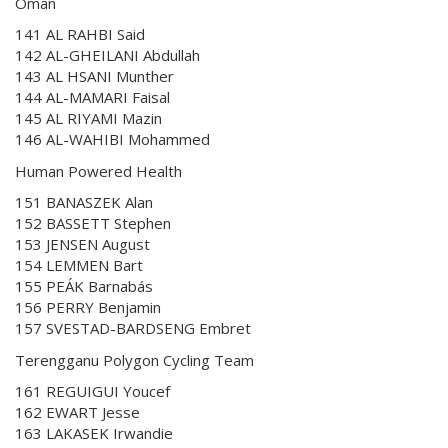
Oman
141 AL RAHBI Said
142 AL-GHEILANI Abdullah
143 AL HSANI Munther
144 AL-MAMARI Faisal
145 AL RIYAMI Mazin
146 AL-WAHIBI Mohammed
Human Powered Health
151 BANASZEK Alan
152 BASSETT Stephen
153 JENSEN August
154 LEMMEN Bart
155 PEÁK Barnabás
156 PERRY Benjamin
157 SVESTAD-BARDSENG Embret
Terengganu Polygon Cycling Team
161 REGUIGUI Youcef
162 EWART Jesse
163 LAKASEK Irwandie