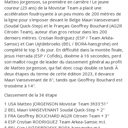
Matteo Jorgenson, sa première en carrière ! Le jeune
coureur (23 ans) de la Movistar Team a placé une
accélération foudroyante à un peu moins de 200 mètres de
la ligne pour s'imposer devant le Belge Mauri Vansevenant
(Soudal Quick-Step) et le Français Geoffrey Bouchard (AG2R
Citroën Team), auteur d'un gros retour dans les 200
derniers mètres. Cristian Rodriguez (ESP / Team Arkéa-
Samsic) et Cian Uijtdebroeks (BEL / BORA-hansgrohe) ont
complété le top 5 du jour. En difficulté dans la montée finale,
Jesus Herrada (ESP / Cofidis), dixième à 16 secondes, perd
son maillot rouge de leader du classement général au profit
de Matteo Jorgenson, qui fait donc coup double ce lundi. À
deux étapes du terme de cette édition 2023, il devance
Mauri Vansevenant de 6", tandis que Geoffrey Bouchard est
troisième à 14".
Classement de la 3è étape
1 USA Matteo JORGENSON Movistar Team 3h33'51"
2 BEL Mauri VANSEVENANT Soudal Quick-Step + 2"
3 FRA Geoffrey BOUCHARD AG2R Citroen Team + 3"
4 ESP Cristian RODRIGUEZ Team Arkea-Samsic m.t.
5 BEL Cian UIJTDEBROEKS BORA-hansgrohe m.t.