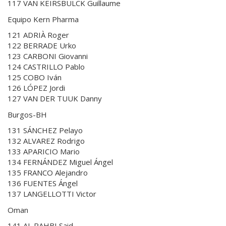
117 VAN KEIRSBULCK Guillaume
Equipo Kern Pharma
121 ADRIÀ Roger
122 BERRADE Urko
123 CARBONI Giovanni
124 CASTRILLO Pablo
125 COBO Iván
126 LÓPEZ Jordi
127 VAN DER TUUK Danny
Burgos-BH
131 SÁNCHEZ Pelayo
132 ALVAREZ Rodrigo
133 APARICIO Mario
134 FERNÁNDEZ Miguel Ángel
135 FRANCO Alejandro
136 FUENTES Ángel
137 LANGELLOTTI Victor
Oman
141 AL RAHBI Said