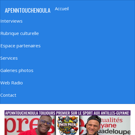
Aller
Accueil
APENNTOUCHENOULA
au
Navigation
contenu
principale
Interviews
principal
Rubrique culturelle
Espace partenaires
Services
Galeries photos
Web Radio
Contact
banniere_img