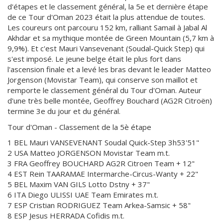
d'étapes et le classement général, la 5e et dernière étape
de ce Tour d'Oman 2023 était la plus attendue de toutes.
Les coureurs ont parcouru 152 km, ralliant Samail à Jabal Al
Akhdar et sa mythique montée de Green Mountain (5,7 km à
9,9%). Et c'est Mauri Vansevenant (Soudal-Quick Step) qui
s'est imposé. Le jeune belge était le plus fort dans
l'ascension finale et a levé les bras devant le leader Matteo
Jorgenson (Movistar Team), qui conserve son maillot et
remporte le classement général du Tour d'Oman. Auteur
d'une très belle montée, Geoffrey Bouchard (AG2R Citroën)
termine 3e du jour et du général.
Tour d'Oman - Classement de la 5è étape
1 BEL Mauri VANSEVENANT Soudal Quick-Step 3h53'51"
2 USA Matteo JORGENSON Movistar Team m.t.
3 FRA Geoffrey BOUCHARD AG2R Citroen Team + 12"
4 EST Rein TAARAMAE Intermarche-Circus-Wanty + 22"
5 BEL Maxim VAN GILS Lotto Dstny + 37"
6 ITA Diego ULISSI UAE Team Emirates m.t.
7 ESP Cristian RODRIGUEZ Team Arkea-Samsic + 58"
8 ESP Jesus HERRADA Cofidis m.t.