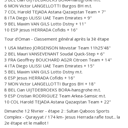
6 MON Victor LANGELLOTTI Burgos BH m.t.
7 COL Harold TEJADA Astana Qazaqstan Team + 7"
8 ITA Diego ULISSI UAE Team Emirates + 9"
9 BEL Maxim VAN GILS Lotto Dstny + 11"
10 ESP Jesus HERRADA Cofidis + 16"
Tour d'Oman - Classement général après la 3è étape
1 USA Matteo JORGENSON Movistar Team 11h25'48"
2 BEL Mauri VANSEVENANT Soudal Quick-Step + 6"
3 FRA Geoffrey BOUCHARD AG2R Citroen Team + 14"
4 ITA Diego ULISSI UAE Team Emirates + 15"
5 BEL Maxim VAN GILS Lotto Dstny m.t.
6 ESP Jesus HERRADA Cofidis + 16"
7 MON Victor LANGELLOTTI Burgos BH + 18"
8 BEL Cian UIJTDEBROEKS BORA-hansgrohe m.t.
9 ESP Cristian RODRIGUEZ Team Arkea-Samsic m.t.
10 COL Harold TEJADA Astana Qazaqstan Team + 22"
Dimanche 12 février - étape 2 : Sultan Qaboos Sports
Complex - Qurayyat / 174 km- Jesus Herrada rafle tout... la
2e étape et le maillot !