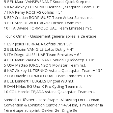
5 BEL Mauri VANSEVENANT Soudal Quick-Step m.t.
6 KAZ Alexey LUTSENKO Astana Qazaqstan Team + 3"
7 FRA Remy ROCHAS Cofidis + 5"
8 ESP Cristian RODRIGUEZ Team Arkea-Samsic m.t.
9 BEL Stan DEWULF AG2R Citroen Team m.t.
10 ITA Davide FORMOLO UAE Team Emirates m.t.
Tour d'Oman - Classement général après la 2è étape
1 ESP Jesus HERRADA Cofidis 7h51'57"
2 BEL Maxim VAN GILS Lotto Dstny + 4"
3 ITA Diego ULISSI UAE Team Emirates + 6"
4 BEL Mauri VANSEVENANT Soudal Quick-Step + 10"
5 USA Matteo JORGENSON Movistar Team m.t.
6 KAZ Alexey LUTSENKO Astana Qazaqstan Team + 13"
7 ITA Davide FORMOLO UAE Team Emirates + 15"
8 BEL Lennert TEUGELS Bingoal WB m.t.
9 DAN Niklas EG Uno-X Pro Cycling Team m.t.
10 COL Harold TEJADA Astana Qazaqstan Team m.t.
Samedi 11 février - 1ere étape : Al Rustaq Fort - Oman
Convention & Exhibition Centre / 147,4 km, Tim Merlier la
1ère étape au sprint, Dekker 2e, Zingle 3e