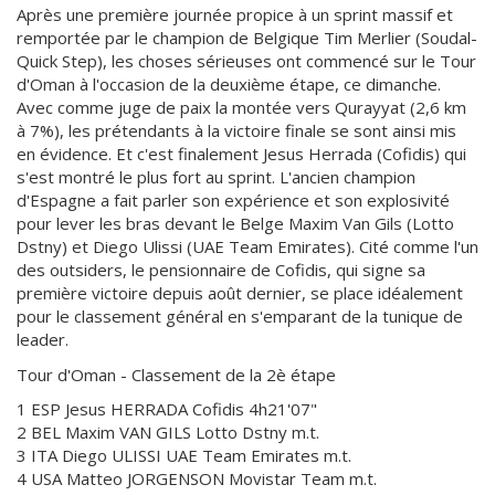
Après une première journée propice à un sprint massif et
remportée par le champion de Belgique Tim Merlier (Soudal-
Quick Step), les choses sérieuses ont commencé sur le Tour
d'Oman à l'occasion de la deuxième étape, ce dimanche.
Avec comme juge de paix la montée vers Qurayyat (2,6 km
à 7%), les prétendants à la victoire finale se sont ainsi mis
en évidence. Et c'est finalement Jesus Herrada (Cofidis) qui
s'est montré le plus fort au sprint. L'ancien champion
d'Espagne a fait parler son expérience et son explosivité
pour lever les bras devant le Belge Maxim Van Gils (Lotto
Dstny) et Diego Ulissi (UAE Team Emirates). Cité comme l'un
des outsiders, le pensionnaire de Cofidis, qui signe sa
première victoire depuis août dernier, se place idéalement
pour le classement général en s'emparant de la tunique de
leader.
Tour d'Oman - Classement de la 2è étape
1 ESP Jesus HERRADA Cofidis 4h21'07"
2 BEL Maxim VAN GILS Lotto Dstny m.t.
3 ITA Diego ULISSI UAE Team Emirates m.t.
4 USA Matteo JORGENSON Movistar Team m.t.