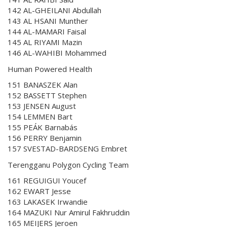
142 AL-GHEILANI Abdullah
143 AL HSANI Munther
144 AL-MAMARI Faisal
145 AL RIYAMI Mazin
146 AL-WAHIBI Mohammed
Human Powered Health
151 BANASZEK Alan
152 BASSETT Stephen
153 JENSEN August
154 LEMMEN Bart
155 PEÁK Barnabás
156 PERRY Benjamin
157 SVESTAD-BARDSENG Embret
Terengganu Polygon Cycling Team
161 REGUIGUI Youcef
162 EWART Jesse
163 LAKASEK Irwandie
164 MAZUKI Nur Amirul Fakhruddin
165 MEIJERS Jeroen