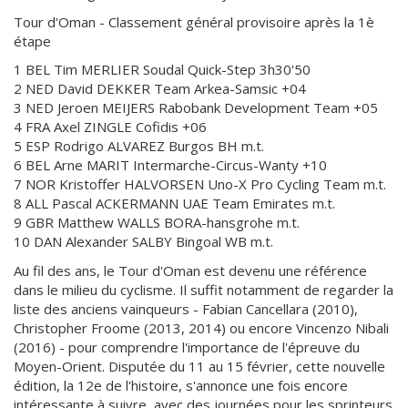
Tour d'Oman - Classement général provisoire après la 1è
étape
1 BEL Tim MERLIER Soudal Quick-Step 3h30'50
2 NED David DEKKER Team Arkea-Samsic +04
3 NED Jeroen MEIJERS Rabobank Development Team +05
4 FRA Axel ZINGLE Cofidis +06
5 ESP Rodrigo ALVAREZ Burgos BH m.t.
6 BEL Arne MARIT Intermarche-Circus-Wanty +10
7 NOR Kristoffer HALVORSEN Uno-X Pro Cycling Team m.t.
8 ALL Pascal ACKERMANN UAE Team Emirates m.t.
9 GBR Matthew WALLS BORA-hansgrohe m.t.
10 DAN Alexander SALBY Bingoal WB m.t.
Au fil des ans, le Tour d'Oman est devenu une référence
dans le milieu du cyclisme. Il suffit notamment de regarder la
liste des anciens vainqueurs - Fabian Cancellara (2010),
Christopher Froome (2013, 2014) ou encore Vincenzo Nibali
(2016) - pour comprendre l'importance de l'épreuve du
Moyen-Orient. Disputée du 11 au 15 février, cette nouvelle
édition, la 12e de l'histoire, s'annonce une fois encore
intéressante à suivre, avec des journées pour les sprinteurs