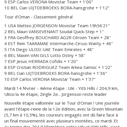
9 ESP Carlos VERONA Movistar Team + 1'00"
10 BEL Cian UIJTDEBROEKS BORA-hansgrohe + 1'12"
Tour d'Oman - Classement général
1 USA Matteo JORGENSON Movistar Team 19h56'21"
2 BEL Mauri VANSEVENANT Soudal Quick-Step + 1"
3 FRA Geoffrey BOUCHARD AG2R Citroen Team + 28"
4 EST Rein TAARAMAE Intermarche-Circus-Wanty + 46"
5 ITA Diego ULISSI UAE Team Emirates + 48"
6 BEL Maxim VAN GILS Lotto Dstny + 58"
7 ESP Jesus HERRADA Cofidis + 1'20"
8 ESP Cristian RODRIGUEZ Team Arkea-Samsic + 1'22"
9 BEL Cian UIJTDEBROEKS BORA-hansgrohe + 1'36"
10 ESP Carlos VERONA Movistar Team + 1'37"
Mardi 14 février - 4ième étape : Izki - Yitti Hills / 204,9 km,
Ulissi la 4e étape, Zingle 2e... Jorgenson reste leader
Nouvelle étape vallonnée sur le Tour d'Oman ! Une journée
avant l'étape-reine de la 12e édition, avec la Green Mountain
(5,7 km à 10,5%), les coureurs engagés ont dû faire face à
un final mouvementé avec plusieurs montées, ce mardi. Et
au terme des 204,9 kilomètres entre Izki et Yitti Hills, c'est