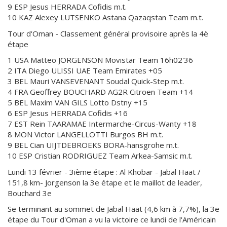
9 ESP Jesus HERRADA Cofidis m.t.
10 KAZ Alexey LUTSENKO Astana Qazaqstan Team m.t.
Tour d'Oman - Classement général provisoire après la 4è
étape
1 USA Matteo JORGENSON Movistar Team 16h02'36
2 ITA Diego ULISSI UAE Team Emirates +05
3 BEL Mauri VANSEVENANT Soudal Quick-Step m.t.
4 FRA Geoffrey BOUCHARD AG2R Citroen Team +14
5 BEL Maxim VAN GILS Lotto Dstny +15
6 ESP Jesus HERRADA Cofidis +16
7 EST Rein TAARAMAE Intermarche-Circus-Wanty +18
8 MON Victor LANGELLOTTI Burgos BH m.t.
9 BEL Cian UIJTDEBROEKS BORA-hansgrohe m.t.
10 ESP Cristian RODRIGUEZ Team Arkea-Samsic m.t.
Lundi 13 février - 3ième étape : Al Khobar - Jabal Haat /
151,8 km- Jorgenson la 3e étape et le maillot de leader,
Bouchard 3e
Se terminant au sommet de Jabal Haat (4,6 km à 7,7%), la 3e
étape du Tour d'Oman a vu la victoire ce lundi de l'Américain