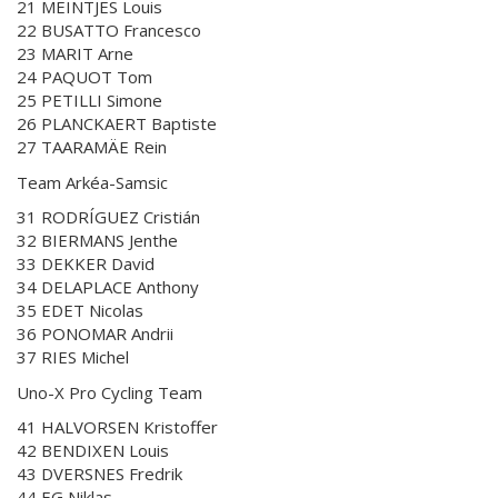
21 MEINTJES Louis
22 BUSATTO Francesco
23 MARIT Arne
24 PAQUOT Tom
25 PETILLI Simone
26 PLANCKAERT Baptiste
27 TAARAMÄE Rein
Team Arkéa-Samsic
31 RODRÍGUEZ Cristián
32 BIERMANS Jenthe
33 DEKKER David
34 DELAPLACE Anthony
35 EDET Nicolas
36 PONOMAR Andrii
37 RIES Michel
Uno-X Pro Cycling Team
41 HALVORSEN Kristoffer
42 BENDIXEN Louis
43 DVERSNES Fredrik
44 EG Niklas