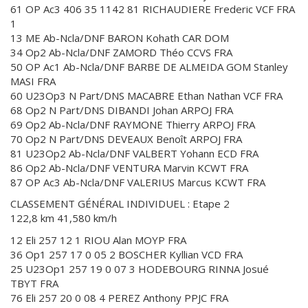
61 OP Ac3 406 35 1142 81 RICHAUDIERE Frederic VCF FRA
1
13 ME Ab-Ncla/DNF BARON Kohath CAR DOM
34 Op2 Ab-Ncla/DNF ZAMORD Théo CCVS FRA
50 OP Ac1 Ab-Ncla/DNF BARBE DE ALMEIDA GOM Stanley
MASI FRA
60 U23Op3 N Part/DNS MACABRE Ethan Nathan VCF FRA
68 Op2 N Part/DNS DIBANDI Johan ARPOJ FRA
69 Op2 Ab-Ncla/DNF RAYMONE Thierry ARPOJ FRA
70 Op2 N Part/DNS DEVEAUX Benoît ARPOJ FRA
81 U23Op2 Ab-Ncla/DNF VALBERT Yohann ECD FRA
86 Op2 Ab-Ncla/DNF VENTURA Marvin KCWT FRA
87 OP Ac3 Ab-Ncla/DNF VALERIUS Marcus KCWT FRA
CLASSEMENT GÉNÉRAL INDIVIDUEL : Etape 2
122,8 km 41,580 km/h
12 Eli 257 12 1 RIOU Alan MOYP FRA
36 Op1 257 17 0 05 2 BOSCHER Kyllian VCD FRA
25 U23Op1 257 19 0 07 3 HODEBOURG RINNA Josué
TBYT FRA
76 Eli 257 20 0 08 4 PEREZ Anthony PPJC FRA