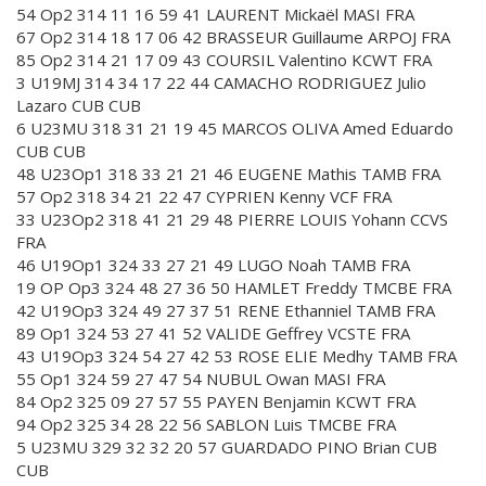
54 Op2 314 11 16 59 41 LAURENT Mickaël MASI FRA
67 Op2 314 18 17 06 42 BRASSEUR Guillaume ARPOJ FRA
85 Op2 314 21 17 09 43 COURSIL Valentino KCWT FRA
3 U19MJ 314 34 17 22 44 CAMACHO RODRIGUEZ Julio
Lazaro CUB CUB
6 U23MU 318 31 21 19 45 MARCOS OLIVA Amed Eduardo
CUB CUB
48 U23Op1 318 33 21 21 46 EUGENE Mathis TAMB FRA
57 Op2 318 34 21 22 47 CYPRIEN Kenny VCF FRA
33 U23Op2 318 41 21 29 48 PIERRE LOUIS Yohann CCVS
FRA
46 U19Op1 324 33 27 21 49 LUGO Noah TAMB FRA
19 OP Op3 324 48 27 36 50 HAMLET Freddy TMCBE FRA
42 U19Op3 324 49 27 37 51 RENE Ethanniel TAMB FRA
89 Op1 324 53 27 41 52 VALIDE Geffrey VCSTE FRA
43 U19Op3 324 54 27 42 53 ROSE ELIE Medhy TAMB FRA
55 Op1 324 59 27 47 54 NUBUL Owan MASI FRA
84 Op2 325 09 27 57 55 PAYEN Benjamin KCWT FRA
94 Op2 325 34 28 22 56 SABLON Luis TMCBE FRA
5 U23MU 329 32 32 20 57 GUARDADO PINO Brian CUB
CUB