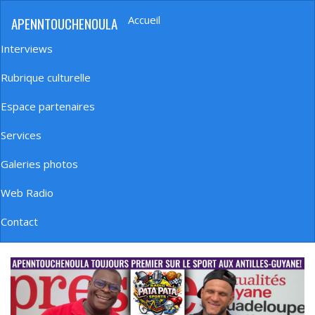
Aller
Accueil
APENNTOUCHENOULA
au
Navigation
contenu
principale
Interviews
principal
Rubrique culturelle
Espace partenaires
Services
Galeries photos
Web Radio
Contact
banniere_img