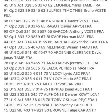
45 U19 Ac1 328 36 3343 62 EMONIDE Yanis TAMB FRA
91 Op2 328 39 3346 63 SULPICE TIMOTHEE Bruno VCSTE
FRA
88 OP Ac1 328 39 3346 64 SORDET Xavier VCSTE FRA
71 Op2 328 39 3346 65 RAGOT Olivier ARPOJ FRA
93 OP Op3 331 30 3637 66 GARCON Anthony VCSTE FRA
52 Op1 333 32 3839 67 BUZARE Herman MASI FRA
44 U19 Ac1 334 48 3955 68 RAPHAEL Alexandre TAMB FRA
47 Op1 335 36 4043 69 MELINARD William TAMB FRA
49 U19Op3 341 40 4647 70 ARDENNE CLERENCE David
Jonas TAMB FRA
78 Op2 349 48 5455 71 ANACHARSIS Jeremy ECD FRA
53 Op2 351 28 5635 72 LALOUPE Nicolas MASI FRA
65 U19Op2 355 4 011 73 VILOCY Lyvio AEC FRA 1
66 U23Op2 355 4 011 74 VILOCY Mario AEC FRA 1
16 ME 355 4 011 75 BAILEY Trevor CAR VIN 1
62 U19 Ac1 355 7 014 76 HIPPIAS Jonas AEC FRA 1
83 U23 355 38 045 77 ALPHONSE Denver KCWT LCA 1
77 U19 Ac1 355 38 045 78 TORVIC Stelian PPJC FRA 1
14 ME 357 52 259 79 WALTERS Sydney CAR GRE 1
15 U23MU 403 14 821 80 BROWNE Tahje CAR ANT 1