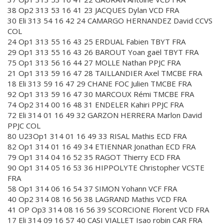
38 Op2 313 53 16 41 23 JACQUES Dylan VCD FRA
30 Eli 313 54 16 42 24 CAMARGO HERNANDEZ David CCVS
COL
24 Op1 313 55 16 43 25 ERDUAL Fabien TBYT FRA
29 Op1 313 55 16 43 26 BAROUT Yoan gaël TBYT FRA
75 Op1 313 56 16 44 27 MOLLE Nathan PPJC FRA
21 Op1 313 59 16 47 28 TAILLANDIER Axel TMCBE FRA
18 Eli 313 59 16 47 29 CHANE FOC Julien TMCBE FRA
92 Op1 313 59 16 47 30 MARCOUX Rémi TMCBE FRA
74 Op2 314 00 16 48 31 ENDELER Kahiri PPJC FRA
72 Eli 314 01 16 49 32 GARZON HERRERA Marlon David
PPJC COL
80 U23Op1 314 01 16 49 33 RISAL Mathis ECD FRA
82 Op1 314 01 16 49 34 ETIENNAR Jonathan ECD FRA
79 Op1 314 04 16 52 35 RAGOT Thierry ECD FRA
90 Op1 314 05 16 53 36 HIPPOLYTE Christopher VCSTE
FRA
58 Op1 314 06 16 54 37 SIMON Yohann VCF FRA
40 Op2 314 08 16 56 38 LAGRAND Mathis VCD FRA
41 OP Op3 314 08 16 56 39 SCORCIONE Florent VCD FRA
17 Eli 314 09 16 57 40 CASI VIALLET Isao robin CAR FRA