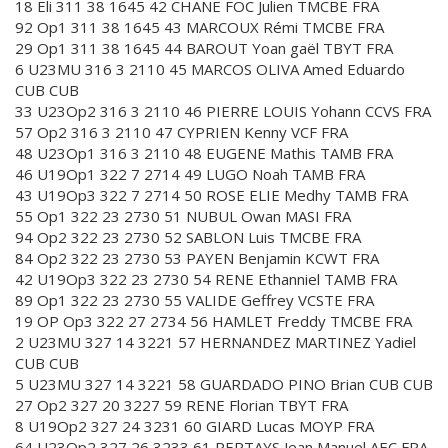
18 Eli 311 38 1645 42 CHANE FOC Julien TMCBE FRA
92 Op1 311 38 1645 43 MARCOUX Rémi TMCBE FRA
29 Op1 311 38 1645 44 BAROUT Yoan gaël TBYT FRA
6 U23MU 316 3 2110 45 MARCOS OLIVA Amed Eduardo
CUB CUB
33 U23Op2 316 3 2110 46 PIERRE LOUIS Yohann CCVS FRA
57 Op2 316 3 2110 47 CYPRIEN Kenny VCF FRA
48 U23Op1 316 3 2110 48 EUGENE Mathis TAMB FRA
46 U19Op1 322 7 2714 49 LUGO Noah TAMB FRA
43 U19Op3 322 7 2714 50 ROSE ELIE Medhy TAMB FRA
55 Op1 322 23 2730 51 NUBUL Owan MASI FRA
94 Op2 322 23 2730 52 SABLON Luis TMCBE FRA
84 Op2 322 23 2730 53 PAYEN Benjamin KCWT FRA
42 U19Op3 322 23 2730 54 RENE Ethanniel TAMB FRA
89 Op1 322 23 2730 55 VALIDE Geffrey VCSTE FRA
19 OP Op3 322 27 2734 56 HAMLET Freddy TMCBE FRA
2 U23MU 327 14 3221 57 HERNANDEZ MARTINEZ Yadiel
CUB CUB
5 U23MU 327 14 3221 58 GUARDADO PINO Brian CUB CUB
27 Op2 327 20 3227 59 RENE Florian TBYT FRA
8 U19Op2 327 24 3231 60 GIARD Lucas MOYP FRA
64 U23Op2 327 26 3233 61 PERTAYS Jean Manuel AEC FRA