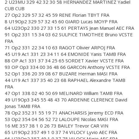
2 U23MU 329 42 32 30 58 HERNANDEZ MARTINEZ Yadiel
CUB CUB
27 Op2 329 57 32 45 59 RENE Florian TBYT FRA
8 U19Op2 329 57 32 45 60 GIARD Lucas MOYP FRA
64 U23Op2 330 27 33 15 61 PERTAYS Jean Manuel AEC FRA
91 Op2 331 15 34 03 62 SULPICE TIMOTHEE Bruno VCSTE
FRA
71 Op2 331 22 34 10 63 RAGOT Olivier ARPOJ FRA
45 U19 Ac1 331 23 34 11 64 EMONIDE Yanis TAMB FRA
88 OP Ac1 331 37 34 25 65 SORDET Xavier VCSTE FRA
93 OP Op3 334 00 36 48 66 GARCON Anthony VCSTE FRA
52 Op1 336 20 39 08 67 BUZARE Herman MASI FRA
44 U19 Ac1 337 35 40 23 68 RAPHAEL Alexandre TAMB
FRA
47 Op1 338 02 40 50 69 MELINARD William TAMB FRA
49 U19Op3 345 55 48 43 70 ARDENNE CLERENCE David
Jonas TAMB FRA
78 Op2 352 31 55 19 71 ANACHARSIS Jeremy ECD FRA
53 Op2 354 04 56 52 72 LALOUPE Nicolas MASI FRA
16 ME 357 38 1 0 26 73 BAILEY Trevor CAR VIN
65 U19Op2 357 49 1 0 37 74 VILOCY Lyvio AEC FRA
66 U23Op2 357 49 1 0 37 75 VILOCY Mario AEC FRA