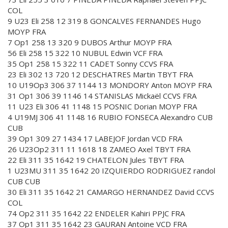
COL
9 U23 Eli 258 12 319 8 GONCALVES FERNANDES Hugo
MOYP FRA
7 Op1 258 13 320 9 DUBOS Arthur MOYP FRA
56 Eli 258 15 322 10 NUBUL Edwin VCF FRA
35 Op1 258 15 322 11 CADET Sonny CCVS FRA
23 Eli 302 13 720 12 DESCHATRES Martin TBYT FRA
10 U19Op3 306 37 1144 13 MONDORY Anton MOYP FRA
31 Op1 306 39 1146 14 STANISLAS Mickaël CCVS FRA
11 U23 Eli 306 41 1148 15 POSNIC Dorian MOYP FRA
4 U19MJ 306 41 1148 16 RUBIO FONSECA Alexandro CUB
CUB
39 Op1 309 27 1434 17 LABEJOF Jordan VCD FRA
26 U23Op2 311 11 1618 18 ZAMEO Axel TBYT FRA
22 Eli 311 35 1642 19 CHATELON Jules TBYT FRA
1 U23MU 311 35 1642 20 IZQUIERDO RODRIGUEZ randol
CUB CUB
30 Eli 311 35 1642 21 CAMARGO HERNANDEZ David CCVS
COL
74 Op2 311 35 1642 22 ENDELER Kahiri PPJC FRA
37 Op1 311 35 1642 23 GAURAN Antoine VCD FRA