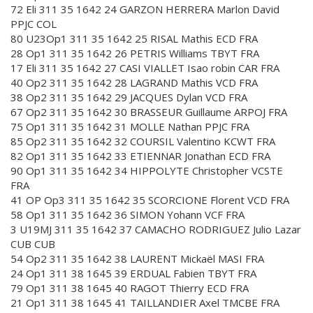
72 Eli 311 35 1642 24 GARZON HERRERA Marlon David
PPJC COL
80 U23Op1 311 35 1642 25 RISAL Mathis ECD FRA
28 Op1 311 35 1642 26 PETRIS Williams TBYT FRA
17 Eli 311 35 1642 27 CASI VIALLET Isao robin CAR FRA
40 Op2 311 35 1642 28 LAGRAND Mathis VCD FRA
38 Op2 311 35 1642 29 JACQUES Dylan VCD FRA
67 Op2 311 35 1642 30 BRASSEUR Guillaume ARPOJ FRA
75 Op1 311 35 1642 31 MOLLE Nathan PPJC FRA
85 Op2 311 35 1642 32 COURSIL Valentino KCWT FRA
82 Op1 311 35 1642 33 ETIENNAR Jonathan ECD FRA
90 Op1 311 35 1642 34 HIPPOLYTE Christopher VCSTE
FRA
41 OP Op3 311 35 1642 35 SCORCIONE Florent VCD FRA
58 Op1 311 35 1642 36 SIMON Yohann VCF FRA
3 U19MJ 311 35 1642 37 CAMACHO RODRIGUEZ Julio Lazar
CUB CUB
54 Op2 311 35 1642 38 LAURENT Mickaël MASI FRA
24 Op1 311 38 1645 39 ERDUAL Fabien TBYT FRA
79 Op1 311 38 1645 40 RAGOT Thierry ECD FRA
21 Op1 311 38 1645 41 TAILLANDIER Axel TMCBE FRA