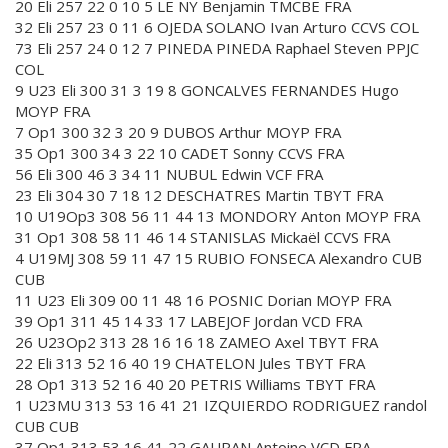
20 Eli 257 22 0 10 5 LE NY Benjamin TMCBE FRA
32 Eli 257 23 0 11 6 OJEDA SOLANO Ivan Arturo CCVS COL
73 Eli 257 24 0 12 7 PINEDA PINEDA Raphael Steven PPJC
COL
9 U23 Eli 300 31 3 19 8 GONCALVES FERNANDES Hugo
MOYP FRA
7 Op1 300 32 3 20 9 DUBOS Arthur MOYP FRA
35 Op1 300 34 3 22 10 CADET Sonny CCVS FRA
56 Eli 300 46 3 34 11 NUBUL Edwin VCF FRA
23 Eli 304 30 7 18 12 DESCHATRES Martin TBYT FRA
10 U19Op3 308 56 11 44 13 MONDORY Anton MOYP FRA
31 Op1 308 58 11 46 14 STANISLAS Mickaël CCVS FRA
4 U19MJ 308 59 11 47 15 RUBIO FONSECA Alexandro CUB
CUB
11 U23 Eli 309 00 11 48 16 POSNIC Dorian MOYP FRA
39 Op1 311 45 14 33 17 LABEJOF Jordan VCD FRA
26 U23Op2 313 28 16 16 18 ZAMEO Axel TBYT FRA
22 Eli 313 52 16 40 19 CHATELON Jules TBYT FRA
28 Op1 313 52 16 40 20 PETRIS Williams TBYT FRA
1 U23MU 313 53 16 41 21 IZQUIERDO RODRIGUEZ randol
CUB CUB
37 Op1 313 53 16 41 22 GAURAN Antoine VCD FRA