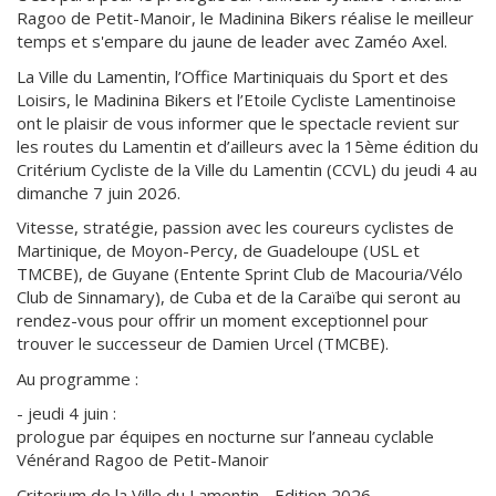
Ragoo de Petit-Manoir, le Madinina Bikers réalise le meilleur
temps et s'empare du jaune de leader avec Zaméo Axel.
La Ville du Lamentin, l’Office Martiniquais du Sport et des
Loisirs, le Madinina Bikers et l’Etoile Cycliste Lamentinoise
ont le plaisir de vous informer que le spectacle revient sur
les routes du Lamentin et d’ailleurs avec la 15ème édition du
Critérium Cycliste de la Ville du Lamentin (CCVL) du jeudi 4 au
dimanche 7 juin 2026.
Vitesse, stratégie, passion avec les coureurs cyclistes de
Martinique, de Moyon-Percy, de Guadeloupe (USL et
TMCBE), de Guyane (Entente Sprint Club de Macouria/Vélo
Club de Sinnamary), de Cuba et de la Caraïbe qui seront au
rendez-vous pour offrir un moment exceptionnel pour
trouver le successeur de Damien Urcel (TMCBE).
Au programme :
- jeudi 4 juin :
prologue par équipes en nocturne sur l’anneau cyclable
Vénérand Ragoo de Petit-Manoir
Criterium de la Ville du Lamentin - Edition 2026