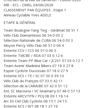
MB - ECL - OMSL 04/06/2026
CLASSEMENT PAR ÉQUIPES : Etape 1
Anneau Cyclable Yves ADELE
ETAPE & GÉNÉRAL
Team Boulogne Yang Ting - Gédimat 06 51 1
Vélo Club Diamantinois 06 54 0 03 2
Sélection Nationale de CUBA 06 54 0 03 3
Moyon Percy Vélo Club 06 57 0 06 4
Entente CCV / CCS 06 57 0 06 5
Entente TMCBE / RDA 07 03 0 12 6
Entente Team PP Blue Car / JC231 07 03 0 12 7
Team Avenir Madinina Bikers 07 18 0 27 8
Espoir Cycliste Ducossais 07 18 0 27 9
Entente VCS / TE / SC 07 30 0 39 10
Vélo Club du François 07 33 0 42 11
Sélection de la CARAIBE 07 42 0 51 12
Ent. SC Macouria / VC Sinamarry 07 48 0 57 13
Entente ARCVTPN / POJ 08 09 1 18 14
Arc En Ciel Club Cycliste 08 15 1 24 15
Entente KCS / WT 08 18 1 27 16