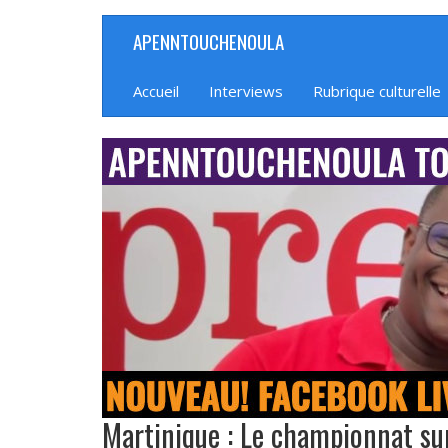
Aller
APENNTOUCHENOULA
Navigation
au
contenu
principale
principal
Accueil
Interviews
Rubrique culturelle
banniere_img
Martinique : Le championnat su