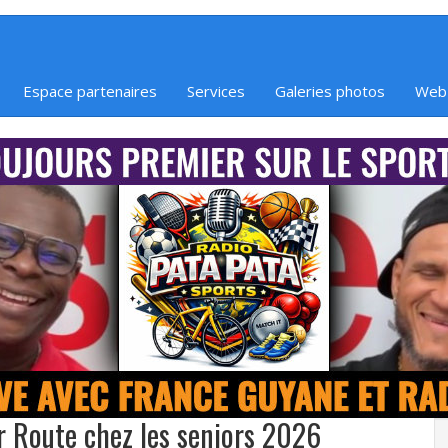
Espace partenaires
Services
Galeries photos
Web
r Route chez les seniors 2026