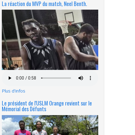
La réaction du MVP du match, Neel Benth.
Fichier
audio
Plus d'infos
Le président de l'USLM Orange revient sur le
Mémorial des Défunts