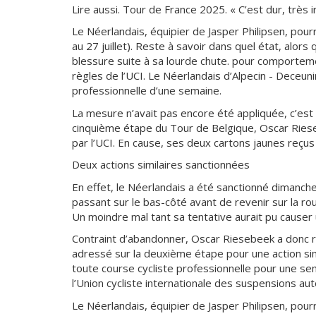
Lire aussi. Tour de France 2025. « C’est dur, très 
Le Néerlandais, équipier de Jasper Philipsen, pou
au 27 juillet). Reste à savoir dans quel état, alo
blessure suite à sa lourde chute. pour comporteme
règles de l’UCI. Le Néerlandais d’Alpecin - Deceu
professionnelle d’une semaine.
La mesure n’avait pas encore été appliquée, c’es
cinquième étape du Tour de Belgique, Oscar Ries
par l’UCI. En cause, ses deux cartons jaunes reçu
Deux actions similaires sanctionnées
En effet, le Néerlandais a été sanctionné dimanch
passant sur le bas-côté avant de revenir sur la rou
Un moindre mal tant sa tentative aurait pu causer
Contraint d’abandonner, Oscar Riesebeek a donc re
adressé sur la deuxième étape pour une action si
toute course cycliste professionnelle pour une se
l’Union cycliste internationale des suspensions au
Le Néerlandais, équipier de Jasper Philipsen, pou