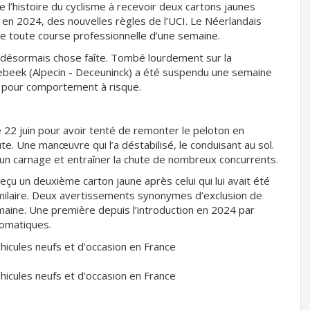
l’histoire du cyclisme à recevoir deux cartons jaunes
 en 2024, des nouvelles règles de l’UCI. Le Néerlandais
de toute course professionnelle d’une semaine.
t désormais chose faîte. Tombé lourdement sur la
ebeek (Alpecin - Deceuninck) a été suspendu une semaine
s pour comportement à risque.
e 22 juin pour avoir tenté de remonter le peloton en
te. Une manœuvre qui l’a déstabilisé, le conduisant au sol.
 un carnage et entraîner la chute de nombreux concurrents.
çu un deuxième carton jaune après celui qui lui avait été
milaire. Deux avertissements synonymes d’exclusion de
maine. Une première depuis l’introduction en 2024 par
tomatiques.
icules neufs et d'occasion en France
icules neufs et d'occasion en France