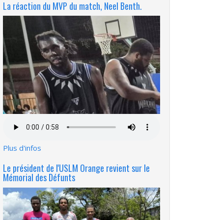
La réaction du MVP du match, Neel Benth.
Fichier
audio
Plus d'infos
Le président de l'USLM Orange revient sur le
Mémorial des Défunts