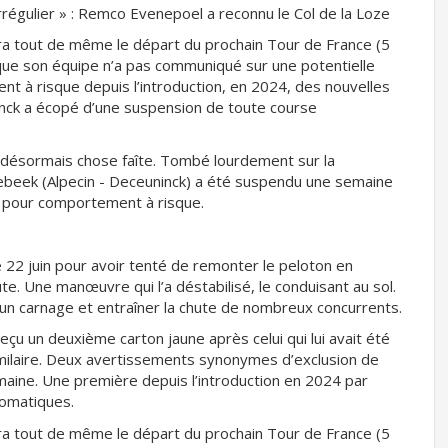
irrégulier » : Remco Evenepoel a reconnu le Col de la Loze
rra tout de même le départ du prochain Tour de France (5
rs que son équipe n’a pas communiqué sur une potentielle
nt à risque depuis l’introduction, en 2024, des nouvelles
ninck a écopé d’une suspension de toute course
t désormais chose faîte. Tombé lourdement sur la
ebeek (Alpecin - Deceuninck) a été suspendu une semaine
s pour comportement à risque.
e 22 juin pour avoir tenté de remonter le peloton en
te. Une manœuvre qui l’a déstabilisé, le conduisant au sol.
 un carnage et entraîner la chute de nombreux concurrents.
çu un deuxième carton jaune après celui qui lui avait été
milaire. Deux avertissements synonymes d’exclusion de
maine. Une première depuis l’introduction en 2024 par
tomatiques.
rra tout de même le départ du prochain Tour de France (5