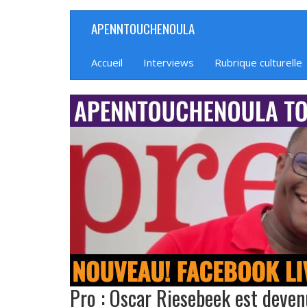
Aller
APENNTOUCHENOULA
Navigation
au
contenu
principale
principal
Accueil
Interviews
Rubrique culturelle
banniere_img
Pro : Oscar Riesebeek est devenu