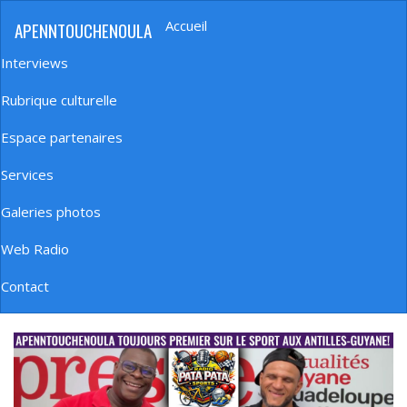
Aller
Accueil
APENNTOUCHENOULA
au
Navigation
contenu
principale
Interviews
principal
Rubrique culturelle
Espace partenaires
Services
Galeries photos
Web Radio
Contact
banniere_img