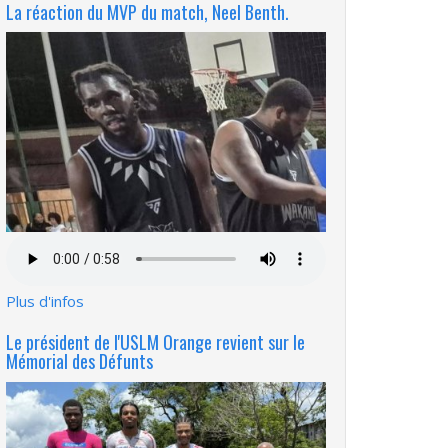
La réaction du MVP du match, Neel Benth.
Fichier
audio
Plus d'infos
Le président de l'USLM Orange revient sur le
Mémorial des Défunts