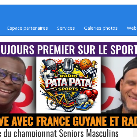
Espace partenaires
Services
Galeries photos
Web
ée du championnat Seniors Masculins