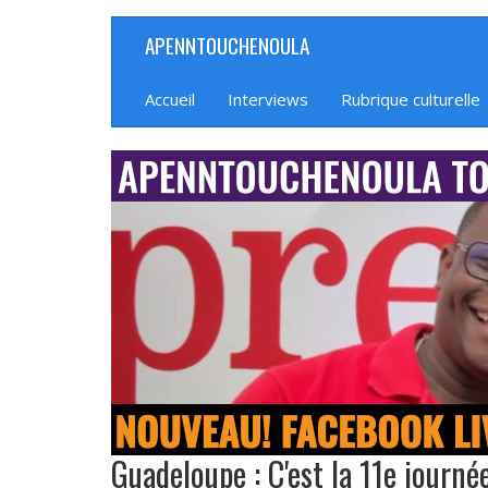
Aller
APENNTOUCHENOULA
Navigation
au
contenu
principale
principal
Accueil
Interviews
Rubrique culturelle
banniere_img
Guadeloupe : C'est la 11e journ