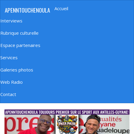
Aller
Accueil
APENNTOUCHENOULA
au
Navigation
contenu
principale
Interviews
principal
Rubrique culturelle
Espace partenaires
Services
Galeries photos
Web Radio
Contact
banniere_img