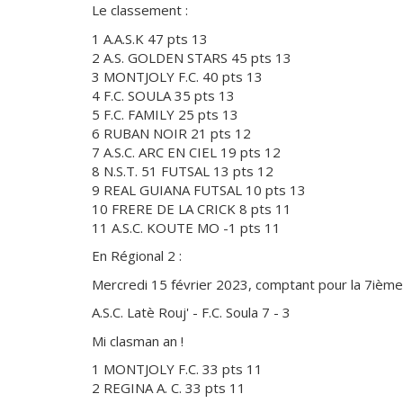
Le classement :
1 A.A.S.K 47 pts 13
2 A.S. GOLDEN STARS 45 pts 13
3 MONTJOLY F.C. 40 pts 13
4 F.C. SOULA 35 pts 13
5 F.C. FAMILY 25 pts 13
6 RUBAN NOIR 21 pts 12
7 A.S.C. ARC EN CIEL 19 pts 12
8 N.S.T. 51 FUTSAL 13 pts 12
9 REAL GUIANA FUTSAL 10 pts 13
10 FRERE DE LA CRICK 8 pts 11
11 A.S.C. KOUTE MO -1 pts 11
En Régional 2 :
Mercredi 15 février 2023, comptant pour la 7ième
A.S.C. Latè Rouj' - F.C. Soula 7 - 3
Mi clasman an !
1 MONTJOLY F.C. 33 pts 11
2 REGINA A. C. 33 pts 11