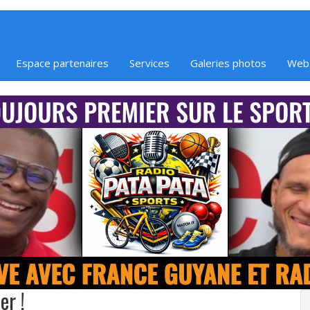
Espace partenaires
Services
Galeries photos
Web
er !