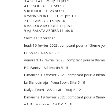
3 A.S.C. LATE ROUJ' 33 pts 9
4 F.C. SOULA 3 31 pts 12
5 KOUROU F.C. 28 pts 10
6 YANA SPORT ELITE 21 pts 10
7 F.C. FAMILY 2 16 pts 10
8 A.S. LOCA MOTORS 14 pts 11
9 A.J. BALATA ABRIBA 11 pts 8
Chez les Vétérans :
Jeudi 16 février 2023, comptant pour la 13ième j
FC Soula - A.A.S.K 1 - 3
Vendredi 17 février 2023, comptant pour la 9ième
F.C. Family - A.S Mortin 5 - 5
Dimanche 19 février 2023, comptant pour la 8ièm
La Blanquirroja - Yana Sport Elite 5 - 6
Dialyz Team - A.S.C. Late Rouj' 8 - 2
Dimanche 19 février 2023, comptant pour la 9ièm
A.S. Et. Matoury - A.A.S.K. 2 - 3