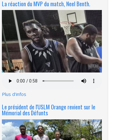
La réaction du MVP du match, Neel Benth.
Fichier
audio
Plus d'infos
Le président de l'USLM Orange revient sur le
Mémorial des Défunts