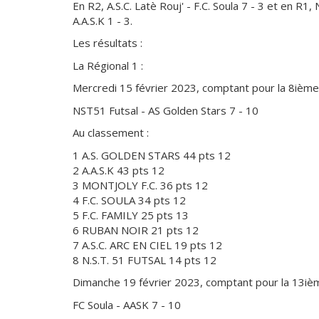
En R2, A.S.C. Latè Rouj' - F.C. Soula 7 - 3 et en R1
A.A.S.K 1 - 3.
Les résultats :
La Régional 1 :
Mercredi 15 février 2023, comptant pour la 8ième
NST51 Futsal - AS Golden Stars 7 - 10
Au classement :
1 A.S. GOLDEN STARS 44 pts 12
2 A.A.S.K 43 pts 12
3 MONTJOLY F.C. 36 pts 12
4 F.C. SOULA 34 pts 12
5 F.C. FAMILY 25 pts 13
6 RUBAN NOIR 21 pts 12
7 A.S.C. ARC EN CIEL 19 pts 12
8 N.S.T. 51 FUTSAL 14 pts 12
Dimanche 19 février 2023, comptant pour la 13iè
FC Soula - AASK 7 - 10