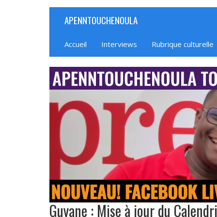
Aller
APENNTOUCHENOULA
Navigation
au
contenu
principale
principal
Accueil
Interviews
Rubrique culturelle
banniere_img
Guyane : Mise à jour du Calendri