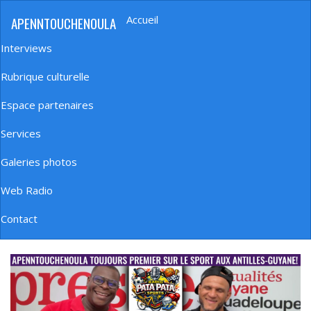
Aller
Accueil
APENNTOUCHENOULA
au
Navigation
contenu
principale
Interviews
principal
Rubrique culturelle
Espace partenaires
Services
Galeries photos
Web Radio
Contact
banniere_img