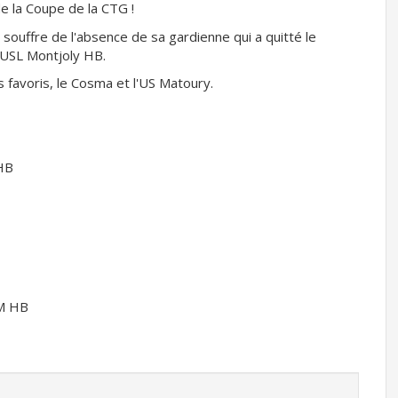
de la Coupe de la CTG !
t souffre de l'absence de sa gardienne qui a quitté le
’USL Montjoly HB.
s favoris, le Cosma et l'US Matoury.
 HB
LM HB