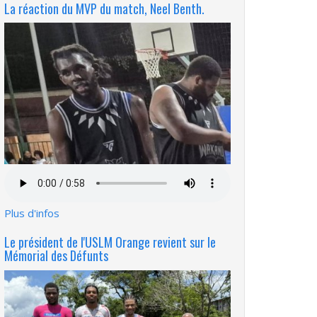
La réaction du MVP du match, Neel Benth.
Fichier
audio
Plus d'infos
Le président de l'USLM Orange revient sur le
Mémorial des Défunts