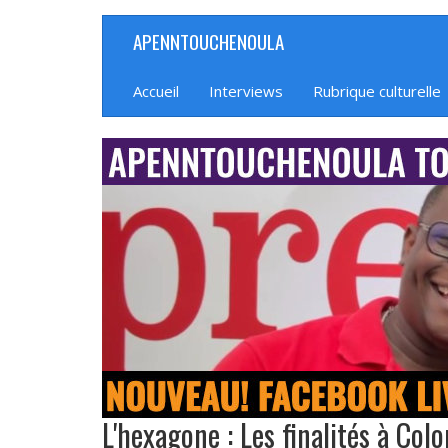
Aller
APENNTOUCHENOULA
Navigation
au
contenu
principale
principal
Accueil
Interviews
Rubrique culturelle
banniere_img
L'hexagone : Les finalités à Col