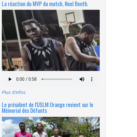
La réaction du MVP du match, Neel Benth.
Fichier
audio
Plus d'infos
Le président de l'USLM Orange revient sur le
Mémorial des Défunts