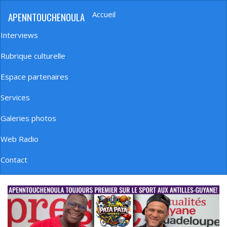
Aller
Accueil
APENNTOUCHENOULA
au
Navigation
contenu
principale
Interviews
principal
Rubrique culturelle
Espace partenaires
Services
Galeries photos
Web Radio
Contact
banniere_img