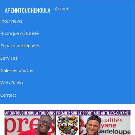
Aller
Accueil
APENNTOUCHENOULA
au
Navigation
contenu
principale
Interviews
principal
Rubrique culturelle
Espace partenaires
Services
Galeries photos
Web Radio
Contact
banniere_img