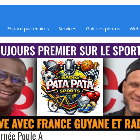
Espace partenaires
Services
Galeries photos
Web
urnée Poule A