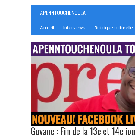
Aller
APENNTOUCHENOULA
Navigation
au
contenu
principale
principal
Accueil
Interviews
Rubrique culturelle
banniere_img
Guyane : Fin de la 13e et 14e jo