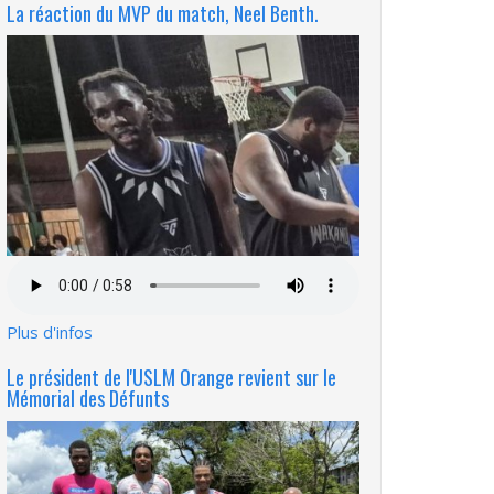
La réaction du MVP du match, Neel Benth.
Fichier
audio
Plus d'infos
Le président de l'USLM Orange revient sur le
Mémorial des Défunts