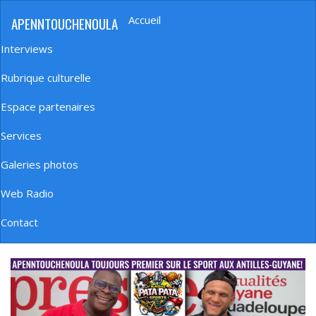
Aller
Accueil
APENNTOUCHENOULA
au
Navigation
contenu
principale
Interviews
principal
Rubrique culturelle
Espace partenaires
Services
Galeries photos
Web Radio
Contact
banniere_img