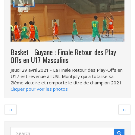
Basket - Guyane : Finale Retour des Play-
Offs en U17 Masculins
Jeudi 29 avril 2021
- La Finale Retour des Play-Offs en
U17 est revenue à l'USL Montjoly qui a totalisé sa
2ième victoire et remporte le titre de champion 2021.
Cliquer pour voir les photos
Pagination
Page
Page
‹‹
››
précédente
suiva
Search
Search