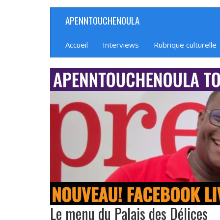
Aller
APENNTOUCHENOULA
Navigation
au
contenu
principale
principal
Accueil
Interviews
Rubrique culturelle
banniere_img
Le menu du Palais des Délices