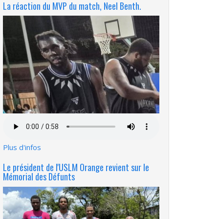
La réaction du MVP du match, Neel Benth.
Fichier
audio
Plus d'infos
Le président de l'USLM Orange revient sur le
Mémorial des Défunts