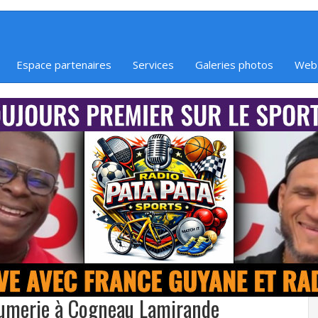
Espace partenaires
Services
Galeries photos
Web
humerie à Cogneau Lamirande