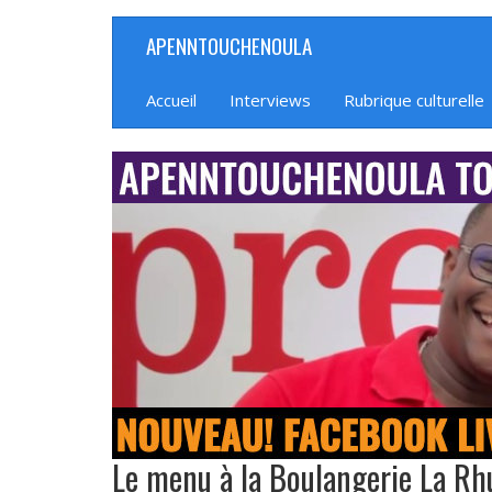
Aller
APENNTOUCHENOULA
Navigation
au
contenu
principale
principal
Accueil
Interviews
Rubrique culturelle
banniere_img
Le menu à la Boulangerie La R