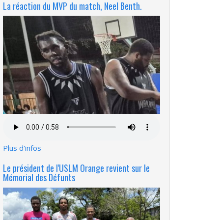
La réaction du MVP du match, Neel Benth.
Fichier
audio
Plus d'infos
Le président de l'USLM Orange revient sur le
Mémorial des Défunts