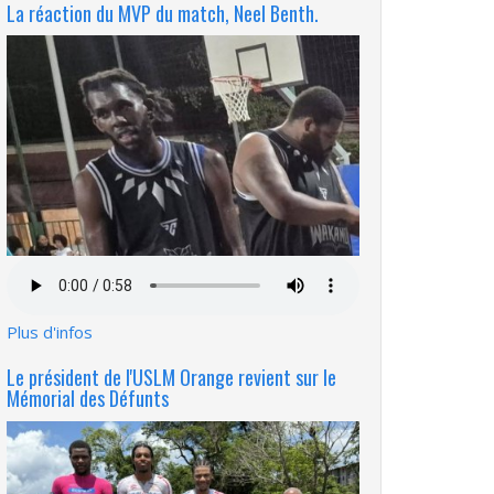
La réaction du MVP du match, Neel Benth.
Fichier
audio
Plus d'infos
Le président de l'USLM Orange revient sur le
Mémorial des Défunts