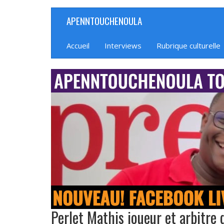
Aller
APENNTOUCHENOULA
Navigation
au
contenu
principale
principal
Accueil
Interviews
Rubrique culturelle
banniere_img
Perlet Mathis joueur et arbitre