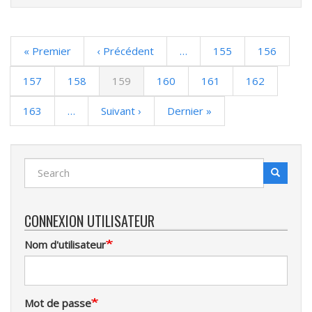
Pagination
Première
« Premier
Page
‹ Précédent
…
Page
155
Page
156
page
précédente
Page
157
Page
158
Page
159
Page
160
Page
161
Page
162
courante
Page
163
…
Page
Suivant ›
Dernière
Dernier »
suivante
page
Search
Search
Recherche
CONNEXION UTILISATEUR
Nom d'utilisateur
Mot de passe