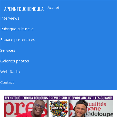
Aller
Accueil
APENNTOUCHENOULA
au
Navigation
contenu
principale
Interviews
principal
Rubrique culturelle
Espace partenaires
Services
Galeries photos
Web Radio
Contact
banniere_img