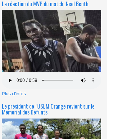
La réaction du MVP du match, Neel Benth.
Fichier
audio
Plus d'infos
Le président de l'USLM Orange revient sur le
Mémorial des Défunts