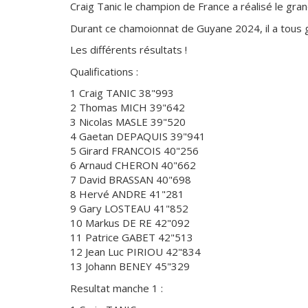
Craig Tanic le champion de France a réalisé le gra
Durant ce chamoionnat de Guyane 2024, il a tous g
Les différents résultats !
Qualifications :
1 Craig TANIC 38"993
2 Thomas MICH 39"642
3 Nicolas MASLE 39"520
4 Gaetan DEPAQUIS 39"941
5 Girard FRANCOIS 40"256
6 Arnaud CHERON 40"662
7 David BRASSAN 40"698
8 Hervé ANDRE 41"281
9 Gary LOSTEAU 41"852
10 Markus DE RE 42"092
11 Patrice GABET 42"513
12 Jean Luc PIRIOU 42"834
13 Johann BENEY 45"329
Resultat manche 1 :