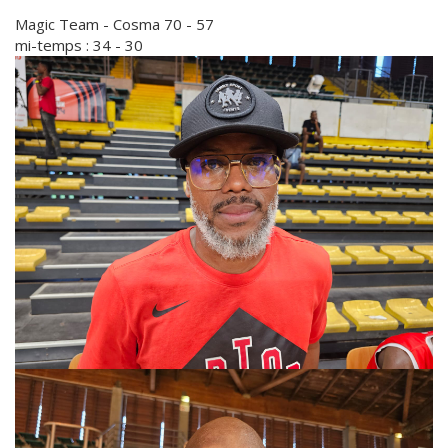
Magic Team - Cosma 70 - 57
mi-temps : 34 - 30
Faire
une
galerie