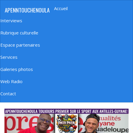
Aller
Accueil
APENNTOUCHENOULA
au
Navigation
contenu
principale
Interviews
principal
Rubrique culturelle
Espace partenaires
Services
Galeries photos
Web Radio
Contact
banniere_img